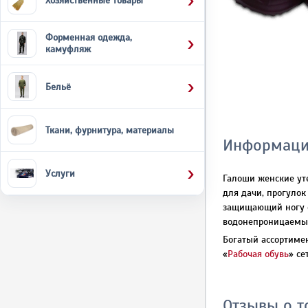
Хозяйственные товары
Форменная одежда,
камуфляж
Бельё
Ткани, фурнитура, материалы
Информаци
Услуги
Галоши женские ут
для дачи, прогуло
защищающий ногу от
водонепроницаемый,
Богатый ассортимен
«
Рабочая обувь
» се
Отзывы о т