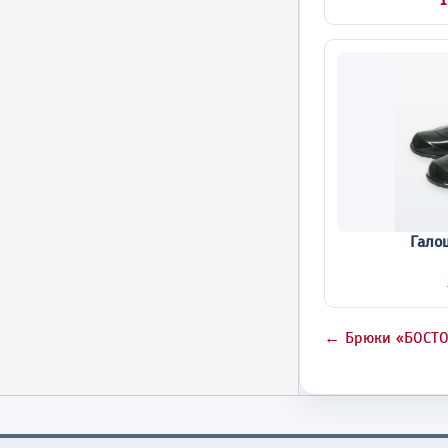
1
Гало
← Брюки «БОСТ