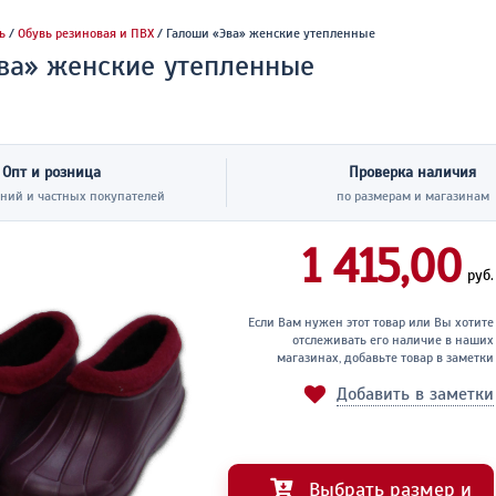
ь
/
Обувь резиновая и ПВХ
/ Галоши «Эва» женские утепленные
ва» женские утепленные
Опт и розница
Проверка наличия
ний и частных покупателей
по размерам и магазинам
1 415,00
руб.
Если Вам нужен этот товар или Вы хотите
отслеживать его наличие в наших
магазинах, добавьте товар в заметки
Добавить в заметки
Выбрать размер и