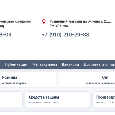
-оптовая компания.
Розничный магазин на Энгельса, 115Д.
лад
ГМ «Лента»
03-03
+7 (910) 210-29-88
ы
Публикации
Мы закупаем
Вакансии
Доставка и опла
Розница
Опт
, наличие и покупка
заявка и персональны
Средства защиты
Производст
перчатки, каски, очки
пошив, DTF и