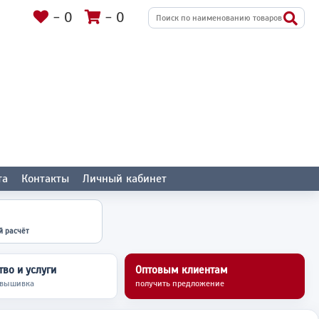
-
0
-
0
та
Контакты
Личный кабинет
й расчёт
во и услуги
Оптовым клиентам
 вышивка
получить предложение