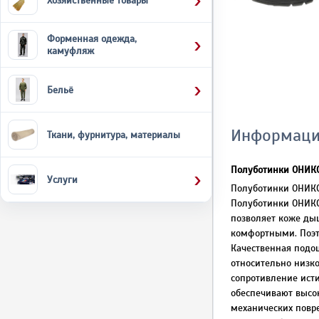
Хозяйственные товары
Форменная одежда,
камуфляж
Бельё
Информаци
Ткани, фурнитура, материалы
Полуботинки ОНИК
Услуги
Полуботинки ОНИКС 
Полуботинки ОНИКС 
позволяет коже дыш
комфортными. Поэт
Качественная подош
относительно низк
сопротивление исти
обеспечивают высо
механических повр