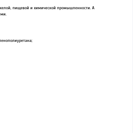
тяжелой, пищевой и химической промышленности. А
ыми.
пенополиуретана;