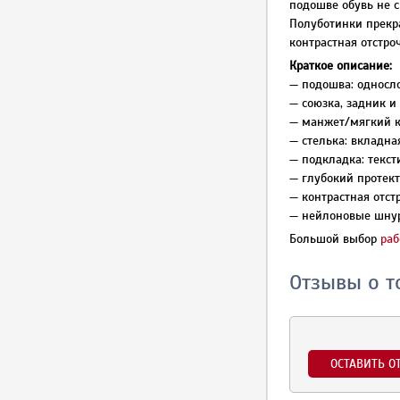
подошве обувь не с
Полуботинки прекр
контрастная отстр
Краткое описание:
— подошва: односл
— союзка, задник и
— манжет/мягкий к
— стелька: вкладна
— подкладка: текс
— глубокий протек
— контрастная отст
— нейлоновые шну
Большой выбор
раб
Отзывы о т
ОСТАВИТЬ О