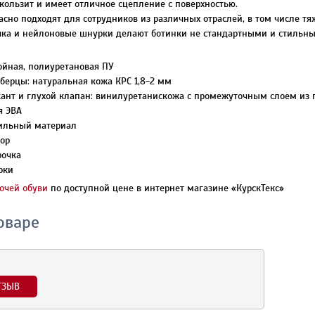
кользит и имеет отличное сцепление с поверхностью.
асно подходят для сотрудников из различных отраслей, в том числе 
очка и нейлоновые шнурки делают ботинки не стандартными и стильн
ойная, полиуретановая ПУ
 берцы: натуральная кожа КРС 1,8-2 мм
ант и глухой клапан: винилуретанискожа с промежуточным слоем из 
я ЭВА
тильный материал
тор
рочка
рки
очей обуви
по доступной цене в интернет магазине «КурскТекс»
оваре
ТЗЫВ