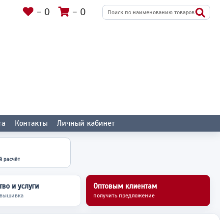
-
0
-
0
та
Контакты
Личный кабинет
й расчёт
во и услуги
Оптовым клиентам
 вышивка
получить предложение