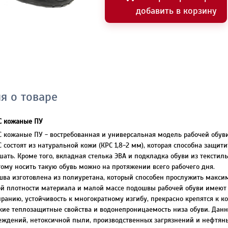
добавить в корзину
я о товаре
С кожаные ПУ
кожаные ПУ - востребованная и универсальная модель рабочей обуви.
состоят из натуральной кожи (КРС 1,8-2 мм), которая способна защитит
ать. Кроме того, вкладная стелька ЭВА и подкладка обуви из тексти
ому носить такую обувь можно на протяжении всего рабочего дня.
ва изготовлена из полиуретана, который способен прослужить максим
ой плотности материала и малой массе подошвы рабочей обуви имеют 
ранию, устойчивость к многократному изгибу, прекрасно крепятся к 
кие теплозащитные свойства и водонепроницаемость низа обуви. Дан
еждений, нетоксичной пыли, производственных загрязнений и нефтяны