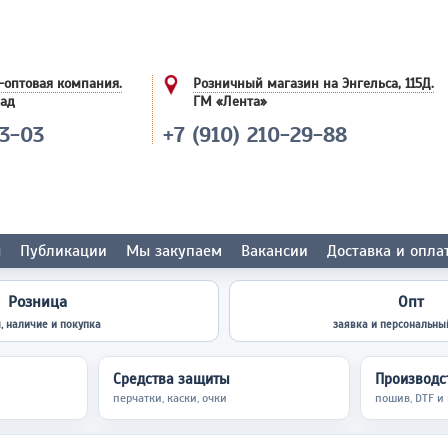
-оптовая компания.
Розничный магазин на Энгельса, 115Д.
лад
ГМ «Лента»
03-03
+7 (910) 210-29-88
ы
Публикации
Мы закупаем
Вакансии
Доставка и опла
Розница
Опт
, наличие и покупка
заявка и персональны
Средства защиты
Производст
перчатки, каски, очки
пошив, DTF и