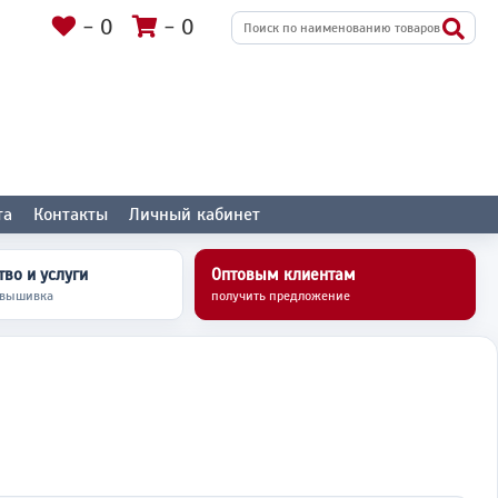
-
0
-
0
та
Контакты
Личный кабинет
во и услуги
Оптовым клиентам
 вышивка
получить предложение