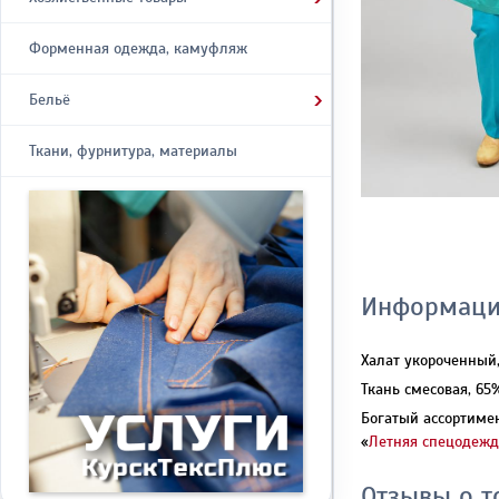
Форменная одежда, камуфляж
›
Бельё
Ткани, фурнитура, материалы
Информаци
Халат укороченный,
Ткань смесовая, 65
Богатый ассортимен
«
Летняя спецодежд
Отзывы о т