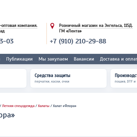
-оптовая компания.
Розничный магазин на Энгельса, 115Д.
лад
ГМ «Лента»
03-03
+7 (910) 210-29-88
ы
Публикации
Мы закупаем
Вакансии
Доставка и опла
Средства защиты
Производст
перчатки, каски, очки
пошив, DTF и
/
Летняя спецодежда
/
Халаты
/ Халат «Флора»
ора»