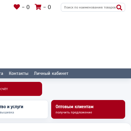
-
0
-
0
та
Контакты
Личный кабинет
асчёт
во и услуги
Оптовым клиентам
 вышивка
получить предложение