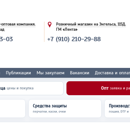
-оптовая компания.
Розничный магазин на Энгельса, 115Д.
лад
ГМ «Лента»
03-03
+7 (910) 210-29-88
ы
Публикации
Мы закупаем
Вакансии
Доставка и опла
ица
Опт
цены и покупка
заявка и р
Средства защиты
Производст
перчатки, каски, очки
пошив, DTF и