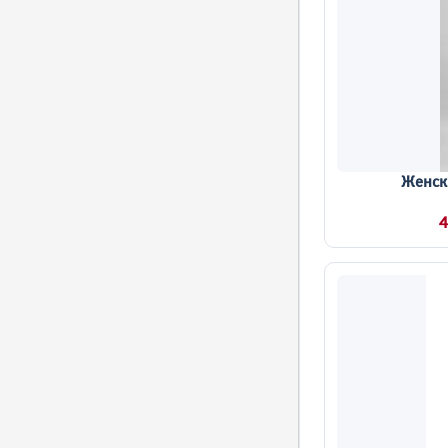
Женск
4