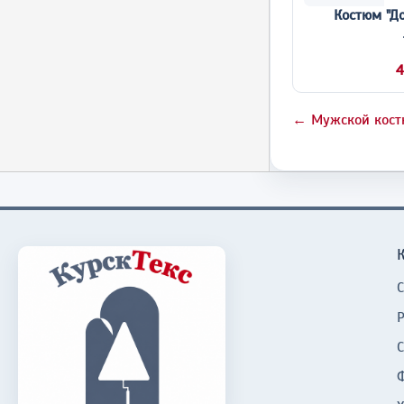
Костюм "До
4
← Мужской кост