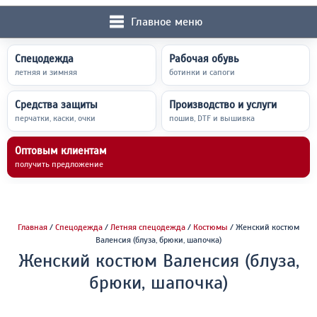
Главное меню
Спецодежда
Рабочая обувь
летняя и зимняя
ботинки и сапоги
Средства защиты
Производство и услуги
перчатки, каски, очки
пошив, DTF и вышивка
Оптовым клиентам
получить предложение
Главная
/
Спецодежда
/
Летняя спецодежда
/
Костюмы
/ Женский костюм
Валенсия (блуза, брюки, шапочка)
Женский костюм Валенсия (блуза,
брюки, шапочка)