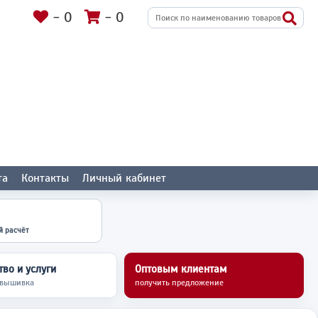
-
0
-
0
та
Контакты
Личный кабинет
й расчёт
во и услуги
Оптовым клиентам
 вышивка
получить предложение