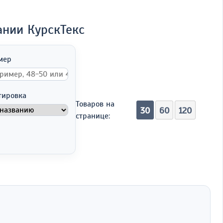
ании КурскТекс
мер
тировка
Товаров на
30
60
120
странице: