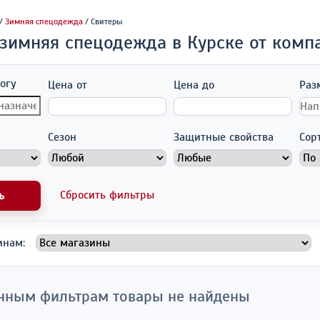
/
Зимняя спецодежда
/ Свитеры
 зимняя спецодежда в Курске от комп
огу
Цена от
Цена до
Раз
Сезон
Защитные свойства
Сор
Сбросить фильтры
ь
инам:
нным фильтрам товары не найдены