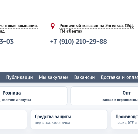
-оптовая компания.
Розничный магазин на Энгельса, 115Д.
лад
ГМ «Лента»
03-03
+7 (910) 210-29-88
ы
Публикации
Мы закупаем
Вакансии
Доставка и опла
Розница
Опт
, наличие и покупка
заявка и персональны
Средства защиты
Производст
перчатки, каски, очки
пошив, DTF и