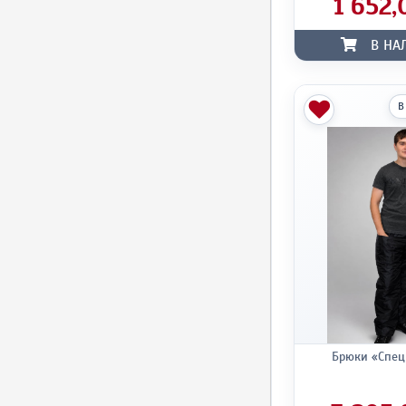
1 652,
В НА
В
Брюки «Спе