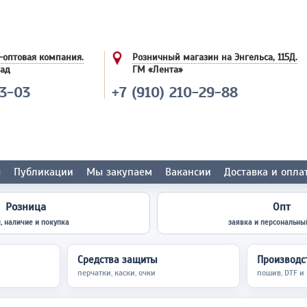
-оптовая компания.
Розничный магазин на Энгельса, 115Д.
лад
ГМ «Лента»
03-03
+7 (910) 210-29-88
ы
Публикации
Мы закупаем
Вакансии
Доставка и опла
Розница
Опт
, наличие и покупка
заявка и персональны
Средства защиты
Производст
перчатки, каски, очки
пошив, DTF и