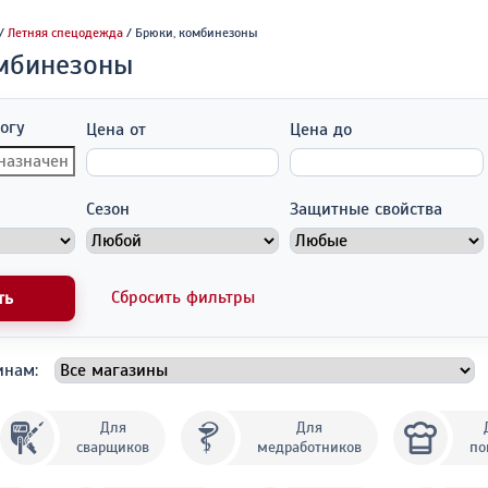
/
Летняя спецодежда
/ Брюки, комбинезоны
мбинезоны
огу
Цена от
Цена до
Сезон
Защитные свойства
Сбросить фильтры
ть
инам:
Для
Для
сварщиков
медработников
по