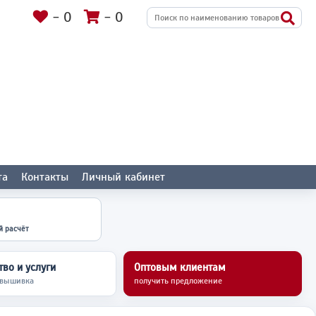
-
0
-
0
та
Контакты
Личный кабинет
й расчёт
во и услуги
Оптовым клиентам
 вышивка
получить предложение