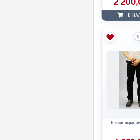
2 200,
В НА
В
Брюки охранн