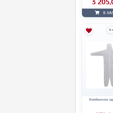
3 205,
В НА
В 
Комбинезон о