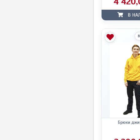
4 420,
В НА
В
Брюки джи