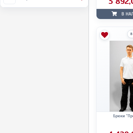
3 892,
В НА
В
Брюки "Пр