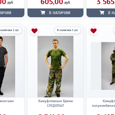
00
605,00
3 565
руб.
руб.
ЛИЧИИ
В НАЛИЧИИ
В Н
 наличии 2 шт.
В наличии 1 шт.
цмонтаж»
Камуфляжные брюки
Камуф
СЛЕДОПЫТ
полукомбине