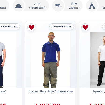
Для
Для
виса
строителей
охраны
р
 наличии 1 пр.
В наличии 6 шт.
зов"
Брюки "Вест-Ворк" оливковый
Брюки "