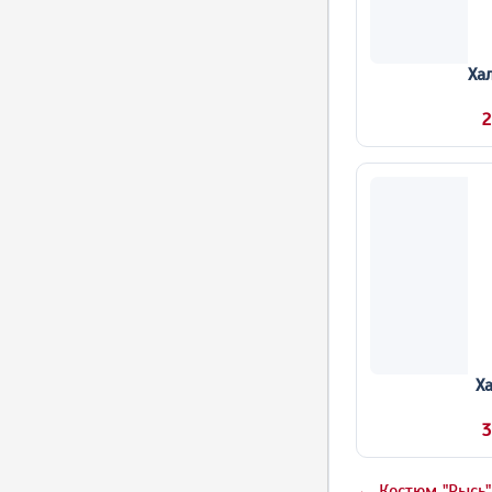
Ха
2
Ха
3
← Костюм "Рысь"