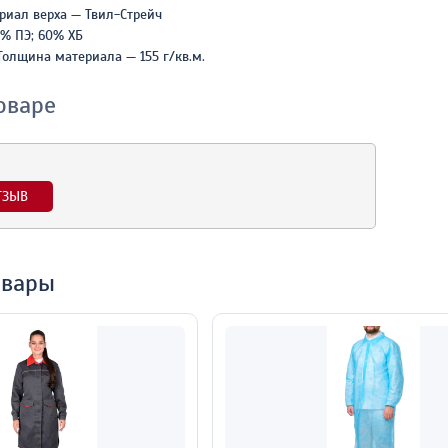
риал верха — Твил-Стрейч
0% ПЭ; 60% ХБ
Толщина материала — 155 г/кв.м.
оваре
ТЗЫВ
овары