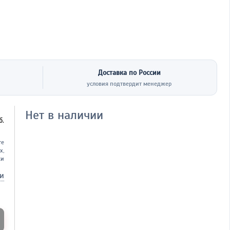
Доставка по России
условия подтвердит менеджер
Нет в наличии
б.
те
х,
ки
ки