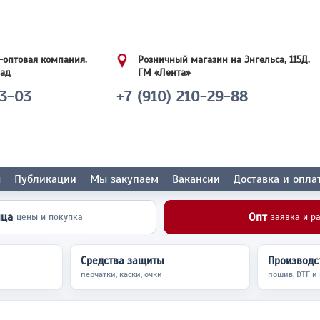
-оптовая компания.
Розничный магазин на Энгельса, 115Д.
лад
ГМ «Лента»
03-03
+7 (910) 210-29-88
ы
Публикации
Мы закупаем
Вакансии
Доставка и опла
ица
Опт
цены и покупка
заявка и р
Средства защиты
Производст
перчатки, каски, очки
пошив, DTF и