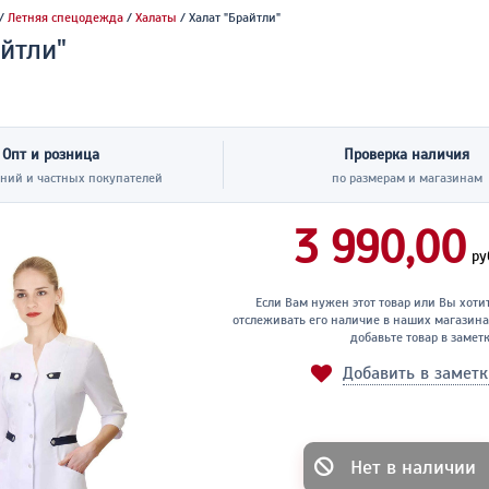
/
Летняя спецодежда
/
Халаты
/ Халат "Брайтли"
йтли"
Опт и розница
Проверка наличия
ний и частных покупателей
по размерам и магазинам
3 990,00
ру
Если Вам нужен этот товар или Вы хоти
отслеживать его наличие в наших магазина
добавьте товар в замет
Добавить в замет
Нет в наличии