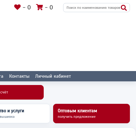
-
0
-
0
та
Контакты
Личный кабинет
асчёт
во и услуги
Оптовым клиентам
 вышивка
получить предложение