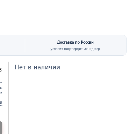
Доставка по России
условия подтвердит менеджер
Нет в наличии
б.
те
х,
ки
ки