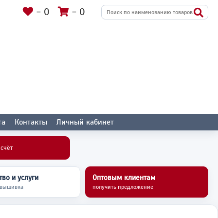
-
0
-
0
та
Контакты
Личный кабинет
асчёт
во и услуги
Оптовым клиентам
 вышивка
получить предложение