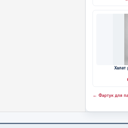
Халат
← Фартук для п