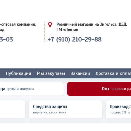
-оптовая компания.
Розничный магазин на Энгельса, 115Д.
лад
ГМ «Лента»
03-03
+7 (910) 210-29-88
ы
Публикации
Мы закупаем
Вакансии
Доставка и опла
ица
Опт
цены и покупка
заявка и р
Средства защиты
Производст
перчатки, каски, очки
пошив, DTF и