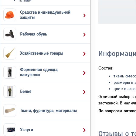
Плащи
Средства индивидуальной
защиты
Рабочая обувь
Информаци
Хозяйственные товары
Состав:
Форменная одежда,
камуфляж
ткань смесо
размеры в 
цвет:
в асс
Бельё
Отличный выбор в п
застежкой. В налич
Ткани, фурнитура, материалы
По вопросам оптово
Услуги
Отзывы о т