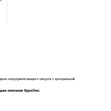
одель полуприлегающего силуэта с центральной
одаж компании КурскТекс.