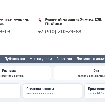
-оптовая компания.
Розничный магазин на Энгельса, 115Д.
лад
ГМ «Лента»
03-03
+7 (910) 210-29-88
ы
Публикации
Мы закупаем
Вакансии
Доставка и опла
Розница
Опт
, наличие и покупка
заявка и персональны
Средства защиты
Производст
перчатки, каски, очки
пошив, DTF и