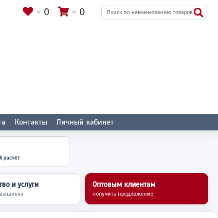
-
0
-
0
та
Контакты
Личный кабинет
й расчёт
во и услуги
Оптовым клиентам
 вышивка
получить предложение