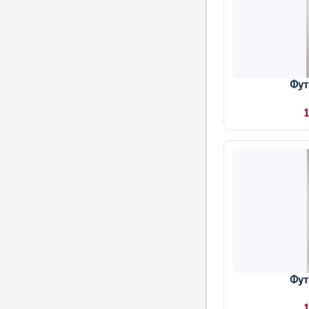
Фут
1
Фут
1