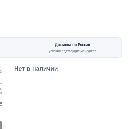
Доставка по России
условия подтвердит менеджер
Нет в наличии
б.
те
х,
ки
ки