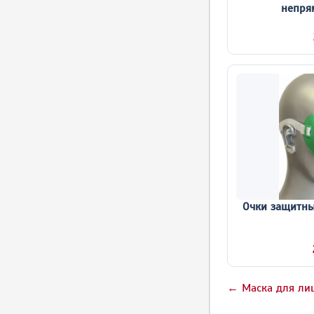
непря
Очки защитны
← Маска для лиц