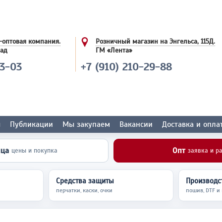
-оптовая компания.
Розничный магазин на Энгельса, 115Д.
лад
ГМ «Лента»
03-03
+7 (910) 210-29-88
ы
Публикации
Мы закупаем
Вакансии
Доставка и опла
ица
Опт
цены и покупка
заявка и р
Средства защиты
Производст
перчатки, каски, очки
пошив, DTF и