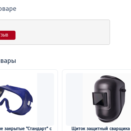
оваре
ТЗЫВ
овары
е закрытые "Стандарт" с
Щиток защитный сварщика