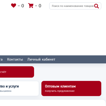
-
0
-
0
та
Контакты
Личный кабинет
асчёт
во и услуги
Оптовым клиентам
 вышивка
получить предложение