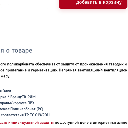
добавить в корзину
я о товаре
ого поликарбоната обеспечивают защиту от проникновения твёрдых и 
ное прилегание и герметизацию. Непрямая вентиляция/4 вентиляционн
змеру.
я:Очки
арка / Бренд:ТК РИМ
правы/корпуса:ПВХ
текла:Поликарбонат (PC)
соответствия:ТР ТС 019/2011
дств индивидуальной защиты
по доступной цене в интернет магазине