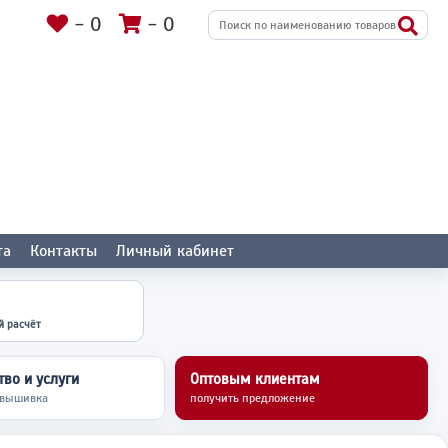
-
0
-
0
та
Контакты
Личный кабинет
й расчёт
во и услуги
Оптовым клиентам
 вышивка
получить предложение