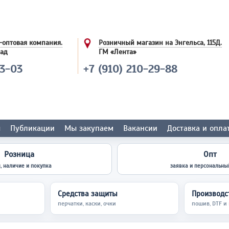
-оптовая компания.
Розничный магазин на Энгельса, 115Д.
лад
ГМ «Лента»
03-03
+7 (910) 210-29-88
ы
Публикации
Мы закупаем
Вакансии
Доставка и опла
Розница
Опт
, наличие и покупка
заявка и персональны
Средства защиты
Производст
перчатки, каски, очки
пошив, DTF и