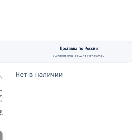
Доставка по России
условия подтвердит менеджер
Нет в наличии
б.
те
х,
ки
ки