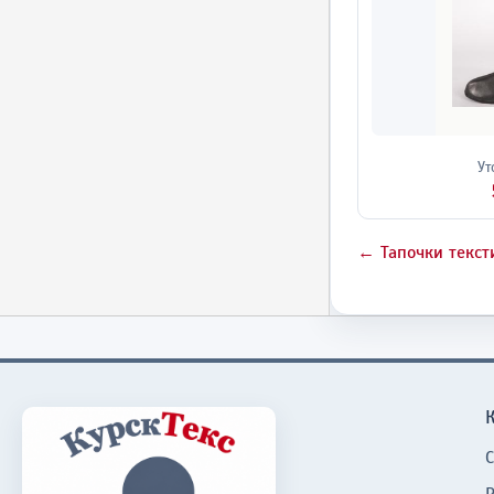
Ут
← Тапочки текс