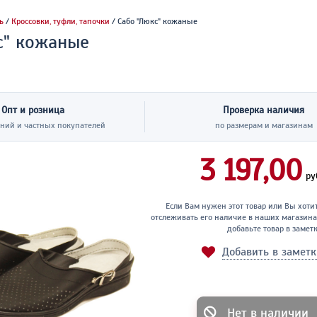
ь
/
Кроссовки, туфли, тапочки
/ Сабо "Люкс" кожаные
с" кожаные
Опт и розница
Проверка наличия
ний и частных покупателей
по размерам и магазинам
3 197,00
ру
Если Вам нужен этот товар или Вы хоти
отслеживать его наличие в наших магазина
добавьте товар в замет
Добавить в замет
Нет в наличии